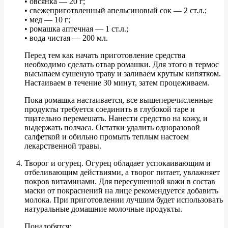
• овсянка — 20 г;
• свежеприготвленный апельсиновый сок — 2 ст.л.;
• мед — 10 г;
• ромашка аптечная — 1 ст.л.;
• вода чистая — 200 мл.
Перед тем как начать приготовление средства
необходимо сделать отвар ромашки. Для этого в термос
высыпаем сушеную траву и заливаем крутым кипятком.
Настаиваем в течение 30 минут, затем процеживаем.
Пока ромашка настаивается, все вышеперечисленные
продукты требуется соединить в глубокой таре и
тщательно перемешать. Нанести средство на кожу, и
выдержать полчаса. Остатки удалить одноразовой
салфеткой и обильно промыть теплым настоем
лекарственной травы.
Творог и огурец. Огурец обладает успокаивающим и
отбеливающим действиями, а творог питает, увлажняет
покров витаминами. Для пересушенной кожи в состав
маски от покраснений на лице рекомендуется добавить
молока. При приготовлении лучшим будет использовать
натуральные домашние молочные продукты.
Понадобятся: