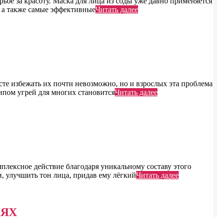
рьбе за красоту. Маска для лица из соды уже давно применяется
, а также самые эффективные
Читать далее
сте избежать их почти невозможно, но и взрослых эта проблема
типом угрей для многих становится
Читать далее
плексное действие благодаря уникальному составу этого
и, улучшить тон лица, придав ему лёгкий
Читать далее
ИЯХ