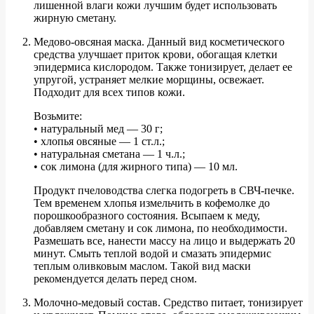
лишенной влаги кожи лучшим будет использовать
жирную сметану.
Медово-овсяная маска. Данный вид косметического
средства улучшает приток крови, обогащая клетки
эпидермиса кислородом. Также тонизирует, делает ее
упругой, устраняет мелкие морщины, освежает.
Подходит для всех типов кожи.
Возьмите:
• натуральный мед — 30 г;
• хлопья овсяные — 1 ст.л.;
• натуральная сметана — 1 ч.л.;
• сок лимона (для жирного типа) — 10 мл.
Продукт пчеловодства слегка подогреть в СВЧ-печке.
Тем временем хлопья измельчить в кофемолке до
порошкообразного состояния. Всыпаем к меду,
добавляем сметану и сок лимона, по необходимости.
Размешать все, нанести массу на лицо и выдержать 20
минут. Смыть теплой водой и смазать эпидермис
теплым оливковым маслом. Такой вид маски
рекомендуется делать перед сном.
Молочно-медовый состав. Средство питает, тонизирует