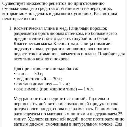
Существует множество рецептов по приготовлению
омолаживающего средства от египетской императрицы,
которые можно сделать в домашних условиях. Рассмотрим
некоторые из них.
Косметическая глина и мед. Глиняный порошок
разрешается брать любым оттенком, но больше всего
предпочтение стоит отдавать голубой или белой.
Классическая маска Клеопатры для лица помогает
подтянуть овал, устранить морщины, восполнить
недостаток витаминов, элементов и влаги. Подойдет для
всех типов кожного покрова.
Для приготовления понадобятся:
• глина — 30 г;
• мед цветочный — 30 г;
• сметана домашняя — 1 ч.л.;
• сок лимона (при жирном типе) — 1 ч.л.
Мед растопить и соединить с глиной. Тщательно
перемешать, добавить кисломолочный продукт и сок
цитрусового плода, снова все размешать. Равномерно
распределяем по массажным линиям и выдерживаем 25
минут. Удаляем кипяченой водой, после протираем лицо
ватным диском, смоченным в натуральном молоке. Для