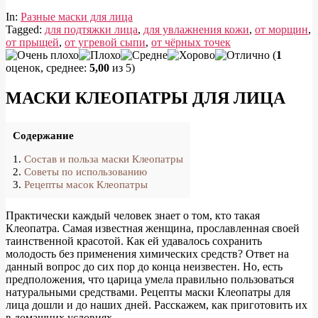
In:
Разные маски для лица
Tagged:
для подтяжки лица
,
для увлажнения кожи
,
от морщин
,
от прыщей
,
от угревой сыпи
,
от чёрных точек
(
1
оценок, среднее:
5,00
из 5)
МАСКИ КЛЕОПАТРЫ ДЛЯ ЛИЦА
Содержание
Состав и польза маски Клеопатры
Советы по использованию
Рецепты масок Клеопатры
Практически каждый человек знает о том, кто такая
Клеопатра. Самая известная женщина, прославленная своей
таинственной красотой. Как ей удавалось сохранить
молодость без применения химических средств? Ответ на
данный вопрос до сих пор до конца неизвестен. Но, есть
предположения, что царица умела правильно пользоваться
натуральными средствами. Рецепты маски Клеопатры для
лица дошли и до наших дней. Расскажем, как приготовить их
в домашних условиях.