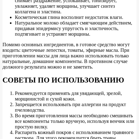
снимает раздражение, успокаивает, тонизирует,
увлажняет, удаляет морщины, улучшает синтез
коллагена и эластина.
Косметическая глина восполнит недостаток влаги.
Натуральное молоко обладает смягчающим действием,
придавая эпидермису упругость и эластичность,
подтягивает и устраняет морщины.
Помимо основных ингредиентов, в готовое средство могут
входить: цветочные лепестки, томаты, эфирные масла. При
приготовлении массы для лица важно использовать только
натуральные, домашние компоненты. В противном случае
должного результата можно и не заметить.
СОВЕТЫ ПО ИСПОЛЬЗОВАНИЮ
Рекомендуется применять для увядающей, зрелой,
морщинистой и сухой кожи.
Запрещается использовать при аллергии на продукт
пчеловодства.
Во время приготовления массы необходимо смешивать
все компоненты только вручную, используя венчик или
простую вилку.
Распарить кожный покров с использованием травяного
раствора. Для этого рекомендуется брать травы,