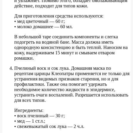
и увлажняет. Помимо этого, обладает омолаживающим
действие, подходит для типов кожи.
Для приготовления средства используются:
• мед цветочный — 60 г;
• молоко домашнее — 60 мл.
В небольшой таре соединить компоненты и слегка
подогреть на водяной бане. Масса должна иметь
однородную консистенцию и быть теплой. Наносим на
кожу, выдерживаем 15 минут и смываем отваром
ромашки.
Пчелиный воск и сок лука. Домашняя маска по
рецептам царицы Клеопатры применяется не только для
устранения видимых признаков старения, но и для
профилактики. Также она помогает удержать
необходимое количество жидкости в эпидермисе,
устранить очаги воспалений. Разрешается использовать
для всех типов.
Ингредиенты:
• воск пчелиный — 30 г;
• мед — 1 ст.л.;
• свежевыжатый сок лука — 2 ч.л.