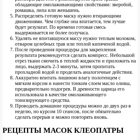
обладающие омолаживающими свойствами: зверобой,
ромашка, липа или женьшень.
Распределять готовую маску нужно втирающими
движениями. Чем глубже она впитается, тем лучше
будет результат. По времени готовая смесь
выдерживается не более получаса.
Удалять не впитавшуюся массу нужно теплым молоком,
отваром целебных трав или теплой кипяченой водой.
После проведения процедуры для закрепления
результата рекомендуется сделать компресс. Небольшой
отрез ткани смочить в теплой жидкости и приложить на
лицо, выдержать 2-3 минуты, затем пропитать
прохладной водой и проделать аналогичные действия.
Аккуратно впитать лишнюю влагу полотенцем с
мягким ворсом и нанести тонким слоем масло оливы,
предварительно подогрев. В древности царица его
использовала в качестве омолаживающего
тонизирующего средства.
Проводить домашние процедуры можно до двух раз в
неделю, но курсом 10 сеансов, после обязательно
сделать перерыв и можно повторять вновь.
РЕЦЕПТЫ МАСОК КЛЕОПАТРЫ