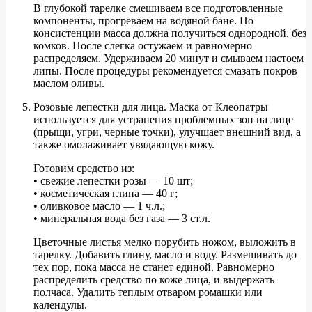
В глубокой тарелке смешиваем все подготовленные
компоненты, прогреваем на водяной бане. По
консистенции масса должна получиться однородной, без
комков. После слегка остужаем и равномерно
распределяем. Удерживаем 20 минут и смываем настоем
липы. После процедуры рекомендуется смазать покров
маслом оливы.
Розовые лепестки для лица. Маска от Клеопатры
используется для устранения проблемных зон на лице
(прыщи, угри, черные точки), улучшает внешний вид, а
также омолаживает увядающую кожу.
Готовим средство из:
• свежие лепестки розы — 10 шт;
• косметическая глина — 40 г;
• оливковое масло — 1 ч.л.;
• минеральная вода без газа — 3 ст.л.
Цветочные листья мелко порубить ножом, выложить в
тарелку. Добавить глину, масло и воду. Размешивать до
тех пор, пока масса не станет единой. Равномерно
распределить средство по коже лица, и выдержать
полчаса. Удалить теплым отваром ромашки или
календулы.