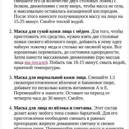
смешайте его (в количестве двух столовых ложек) с
белком, движениями с низу вверх, чтобы масса не села,
и максимально оставалась насыщенной кислородом.
После этого нанесите получившуюся массу на лицо на
15-25 минут. Смойте теплой водой.
Маска для сухой кожи лица с мёдом
. Для того, чтобы
приготовить это средство, нужно взять две столовые
ложки свежего яблочного пюре, добавить к нему одну
чайную ложечку меда и столько же овсяной муки. Все
хорошенько перемешать, до состояния однородности.
Затем нанести массажными движениями (про массаж
лица
мы писали
). Побыть так 10-15 минут, смыть водой,
приятной температуры.
Маска для нормальной кожи лица
. Смешайте 1:1
свежеприготовленное яблочное и банановое пюре,
добавьте по несколько капель витаминов А и Е.
Перемешайте и нанесите. Оставьте на период от
четверти часа до 30 минут. Смойте.
Маска для лица из яблока и сметаны
. Этот состав
делает кожу любого типа словно бархатной. Для его
приготовления необходимо смешать в равных
пропорциях жирную домашнюю сметану и свежее
яблочное пюре. Перемешайте хорошо массу и нанесите